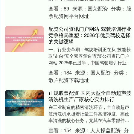
车后的刚需选择。在泊头地区，不少车主
查看：
89
来源：
国荣配资
分类：
股
在挑选相关服务时，....
票配资网平台网址
配资公司资讯门户网站 驾驶培训行业
竞争格局重塑：2026年优质驾校选择
的关键逻辑
一、行业变革期：驾驶培训正在从“技能获
取”走向“安全素养塑造”配资公司资讯门户
网站 2025年已过半，中国驾驶培训行业正
经历一场前所未有的结构性变革。随着智
查看：
184
来源：
国人配资
分类：
能驾....
散户配资下载地址
正规股票配资 国内大型全自动超声波
清洗机生产厂家核心实力排行
在工业制造的精密清洗环节，全自动超声
波清洗机承担着批量工件高洁净度、高效
率清洗的核心任务，尤其在汽车零部件、
航空航天、电子半导体等领域，设备的稳
查看：
154
来源：
人人操盘配资
分
定性、洁净度输出....