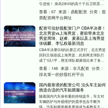
引进他！ 身高2米03的高个子后卫郭昊
文，这个赛季在南京同曦队的表现那是相
查看：
67
来源：
鼎配配资
分类：
股
当的好，其场....
票配资网平台网址
配资可信炒股配资门户 CBA半决赛！
北京男篮vs上海男篮，赛前带来北京
男篮周琦、赵睿、麦基以及上海男篮
张镇麟、李弘权最新消息
CBA半决赛G3的比赛正式开打，北京男篮
回到主场迎战上海男篮，此前两支球队打
成了1比1平，两支球队都展现出来了各自
的长处，各打了一场好球，不得不说这轮
查看：
148
来源：
非凡配资
分类：
系列赛非常....
排名第一的炒股杠杆平台
国内最靠谱的配资公司 泊头车主如何
挑选合适的汽车贴膜服务
随着国内汽车保有量的持续提升，车主对
车辆防护与外观维护的需求也在不断升
级，汽车贴膜类服务逐渐成为多数车主购