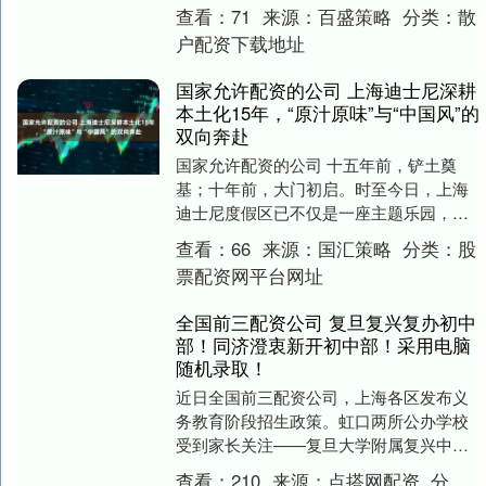
可不少 它究竟有多“油”？ 一起来看 0....
查看：
71
来源：
百盛策略
分类：
散
户配资下载地址
国家允许配资的公司 上海迪士尼深耕
本土化15年，“原汁原味”与“中国风”的
双向奔赴
国家允许配资的公司 十五年前，铲土奠
基；十年前，大门初启。时至今日，上海
迪士尼度假区已不仅是一座主题乐园，而
是承载了超一亿人次欢笑的“快乐老家”，更
查看：
66
来源：
国汇策略
分类：
股
成为国际品牌....
票配资网平台网址
全国前三配资公司 复旦复兴复办初中
部！同济澄衷新开初中部！采用电脑
随机录取！
近日全国前三配资公司，上海各区发布义
务教育阶段招生政策。虹口两所公办学校
受到家长关注——复旦大学附属复兴中学
初中部、同济大学附属澄衷中学初中部新
查看：
210
来源：
点搭网配资
分