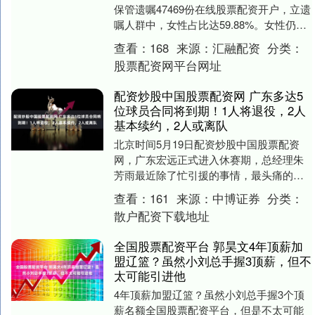
保管遗嘱47469份在线股票配资开户，立遗
嘱人群中，女性占比达59.88%。女性仍是
遗嘱规划中的“主力军”。 以上数据来....
查看：
168
来源：
汇融配资
分类：
股票配资网平台网址
配资炒股中国股票配资网 广东多达5
位球员合同将到期！1人将退役，2人
基本续约，2人或离队
北京时间5月19日配资炒股中国股票配资
网，广东宏远正式进入休赛期，总经理朱
芳雨最近除了忙引援的事情，最头痛的还
要数处理合同到期的球员。今年夏天广东
查看：
161
来源：
中博证券
分类：
多达五位球员合....
散户配资下载地址
全国股票配资平台 郭昊文4年顶薪加
盟辽篮？虽然小刘总手握3顶薪，但不
太可能引进他
4年顶薪加盟辽篮？虽然小刘总手握3个顶
薪名额全国股票配资平台，但是不太可能