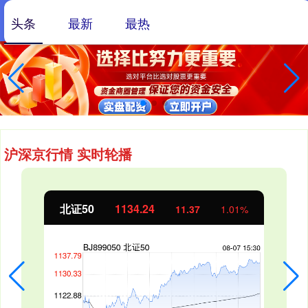
头条
最新
最热
沪深京行情 实时轮播
北证50
1134.24
11.37
1.01%