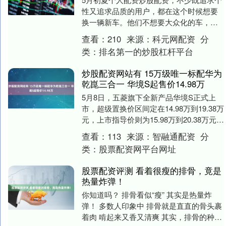
性又追求品质的用户，都在这个时候想要
换一辆新车。他们不想要大众化的车，他
们想要的，是有个性的设计，是高品质的
查看：
210
来源：
科元网配资
分
做工，是能代表....
类：
排名第一的炒股杠杆平台
炒股配资网站有 15万级唯一标配华为
乾崑三合一 华境S起售价14.98万
5月8日，五菱旗下全新产品华境S正式上
市，超级置换价区间定在14.98万到19.38万
元，上市指导价则为15.98万到20.38万元。
首批覆盖全国204座城市3....
查看：
113
来源：
智融通配资
分
类：
股票配资网平台网址
股票配资评测 看着很瘦的排骨，竟是
热量炸弹！
你知道吗？ 排骨看似“瘦” 其实是热量炸
弹！ 多数人印象中 排骨就是直直的骨头裹
着肉 啃起来又香又清爽 其实，排骨的种类