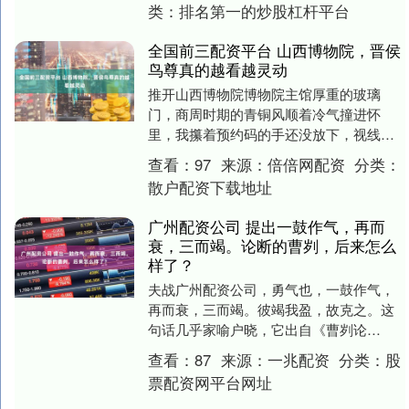
类：
排名第一的炒股杠杆平台
全国前三配资平台 山西博物院，晋侯
鸟尊真的越看越灵动
推开山西博物院博物院主馆厚重的玻璃
门，商周时期的青铜风顺着冷气撞进怀
里，我攥着预约码的手还没放下，视线就
被负一层晋国霸业展厅入口那团凤鸟形的
查看：
97
来源：
倍倍网配资
分类：
青铜影勾得挪不开脚。....
散户配资下载地址
广州配资公司 提出一鼓作气，再而
衰，三而竭。论断的曹刿，后来怎么
样了？
夫战广州配资公司，勇气也，一鼓作气，
再而衰，三而竭。彼竭我盈，故克之。这
句话几乎家喻户晓，它出自《曹刿论
战》，是曹刿在春秋时期向鲁庄公提出的
查看：
87
来源：
一兆配资
分类：
股
著名论断。这一战略思....
票配资网平台网址