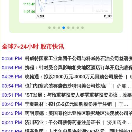
全球7×24小时 股市快讯
04:55 PM
04:54 PM
04:25 PM
映翰通：拟以2000万元-3000万元回购公司股份
03:54 PM
也门胡塞武装称袭击沙特阿美公司炼油厂
萨那消息：也门胡塞武装9日称，该组织使用无人机对位于沙特阿拉伯吉赞的沙特阿美公司炼油厂发动了“精准打击”。 胡塞武装发言人叶海亚·萨雷亚在声明中说，此次打击是为了回应不久前沙特无人机侵犯也门领空的行为。 沙特阿拉伯能源部9日早些时候在社交媒体上说，位于吉赞的沙特阿美公司炼油厂的一处设施当天凌晨发生火灾。该公司工业安全消防队已将火灾扑灭，事故未造成人员伤亡。(新华社)
03:51 PM
*
03:43 PM
宁夏建材：拟1亿-2亿元回购股份用于注销
宁夏建材公告称，公司拟以集中竞价交易方式回购股份，资金总额不低于1亿元且不超过2亿元，回购价格不超过19.47元/股，回购期限为自股东会审议通过回购方案之日起3个月内。回购股份将用于注销，预计回购数量为513.61万-1027.22万股，占总股本的1.07%-2.15%。本次回购尚需股东会审议，存在未通过、无法实施等风险。
03:43 PM
03:41 PM
济川药业：子公司获得药品注册证书
济川药业(600566)8月9日公告，全资子公司济川药业集团有限公司收到国家药品监督管理局核准签发的小儿通便颗粒《药品注册证书》和美沙拉秦缓释颗粒《药品注册证书》。
03:40 PM