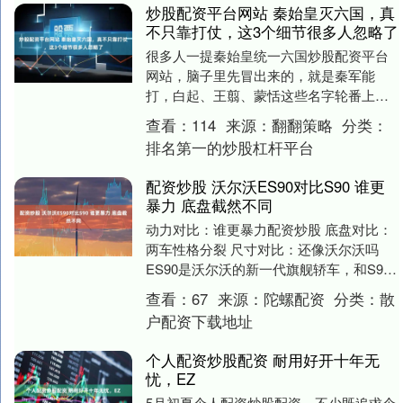
炒股配资平台网站 秦始皇灭六国，真
不只靠打仗，这3个细节很多人忽略了
很多人一提秦始皇统一六国炒股配资平台
网站，脑子里先冒出来的，就是秦军能
打，白起、王翦、蒙恬这些名字轮番上
场，靠硬仗把天下打下来。可真把这段历
查看：
114
来源：
翻翻策略
分类：
史拆开看，你会发现，....
排名第一的炒股杠杆平台
配资炒股 沃尔沃ES90对比S90 谁更
暴力 底盘截然不同
动力对比：谁更暴力配资炒股 底盘对比：
两车性格分裂 尺寸对比：还像沃尔沃吗
ES90是沃尔沃的新一代旗舰轿车，和S90
同堂销售，作为一款新架构的车型，和老
查看：
67
来源：
陀螺配资
分类：
散
款沃尔....
户配资下载地址
个人配资炒股配资 耐用好开十年无
忧，EZ
5月初夏个人配资炒股配资，不少既追求个