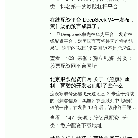
开办，报名后将采....
类：
排名第一的炒股杠杆平台
在线配资平台 DeepSeek V4一发布，
黄仁勋的预言成真了。
"一旦DeepSeek率先在华为平台上发布在
线配资平台，对美国而言将是灾难性的结
果"。 这里的"我国"指美国 这不是托尼说
的，而是英伟达黄仁勋在某个播客上的原
查看：
103
来源：
辉立配资
分类：
话....
股票配资网平台网址
北京股票配资官网 关于《黑旗》重
制，育碧的开发者们聊了些什么
这次寒鸦号还能飞天遁地么？ 专注于海战
的《刺客信条：黑旗》算是系列中比较特
殊的一作，在发售 12 年后，该作终于迎来
了重制。在4月24日的直播中，官方确认重
查看：
147
来源：
股亿讯配资
分
制版....
类：
散户配资下载地址